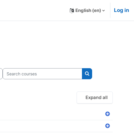
Log in
English ‎(en)‎
Search courses
Search courses
Expand all